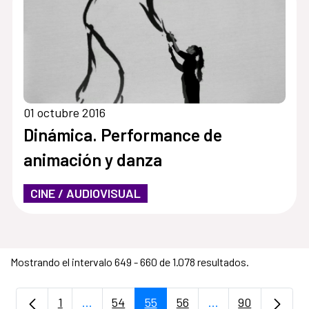
01 octubre 2016
Dinámica. Performance de
animación y danza
CINE / AUDIOVISUAL
Mostrando el intervalo 649 - 660 de 1.078 resultados.
1
...
54
55
56
...
90
Página
Páginas intermedias Use TAB para despla
Página
Página
Página
Páginas intermedi
Página