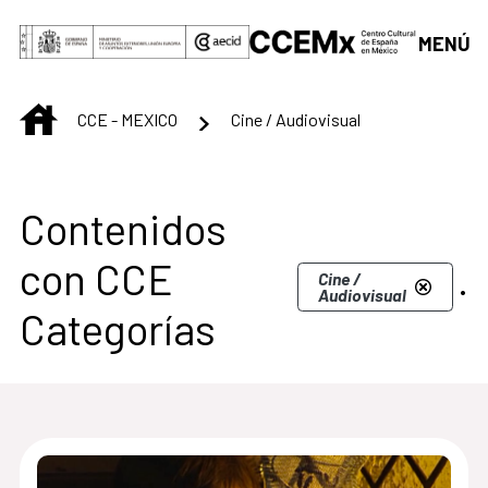
Saltar al contenido principal
MENÚ
INICIO
CCE - MEXICO
Cine / Audiovisual
Centro Cultural de M
Contenidos
con CCE
.
Cine /
Audiovisual
Categorías