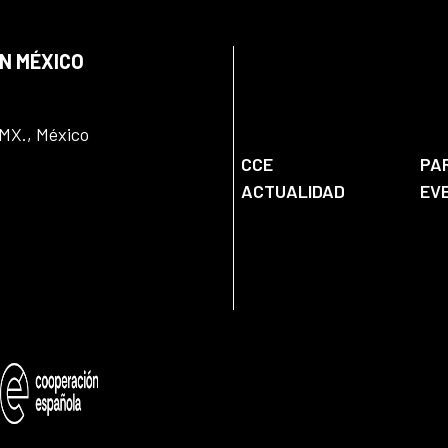
EN MÉXICO
DMX., México
CCE
PA
ACTUALIDAD
EV