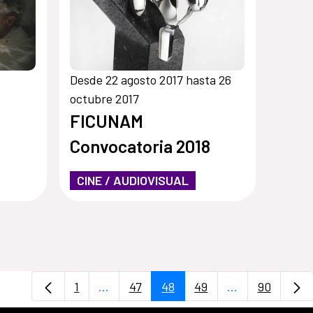
Desde 22 agosto 2017 hasta 26
octubre 2017
FICUNAM
Convocatoria 2018
CINE / AUDIOVISUAL
1
...
47
48
49
...
90
Página
Páginas intermedias Use TAB para desp
Página
Página
Página
Páginas interm
Página