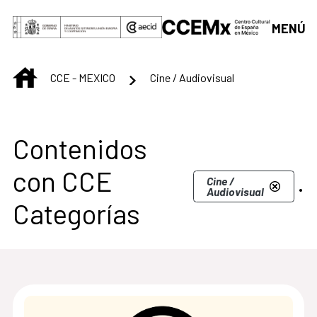
Saltar al contenido principal
MENÚ
INICIO
CCE - MEXICO
Cine / Audiovisual
Centro Cultural de M
Contenidos
con CCE
.
Cine /
Audiovisual
Categorías