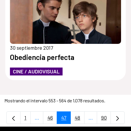
30 septiembre 2017
Obediencia perfecta
CINE / AUDIOVISUAL
Mostrando el intervalo 553 - 564 de 1.078 resultados.
1
...
46
47
48
...
90
Página
Páginas intermedias Use TAB para despla
Página
Página
Página
Páginas intermedi
Página