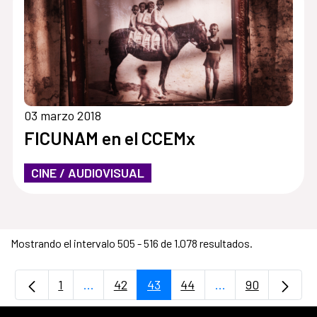
03 marzo 2018
FICUNAM en el CCEMx
CINE / AUDIOVISUAL
Mostrando el intervalo 505 - 516 de 1.078 resultados.
1
...
42
43
44
...
90
Página
Páginas intermedias Use TAB para desplaz
Página
Página
Página
Páginas intermedi
Página