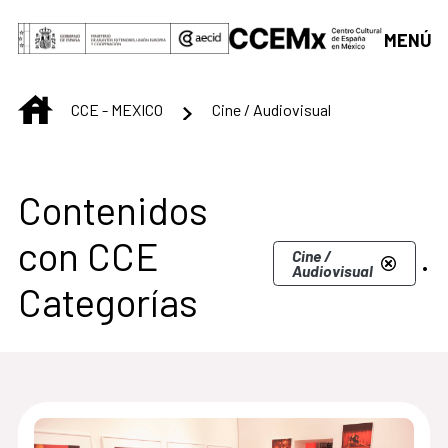
Saltar al contenido principal
MENÚ
INICIO
CCE - MEXICO
Cine / Audiovisual
Centro Cultural de M
Contenidos
con CCE
.
Cine /
Audiovisual
Categorías