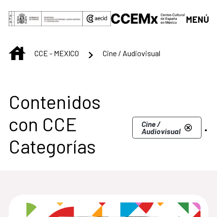
Saltar al contenido principal
MENÚ
INICIO
CCE - MEXICO
Cine / Audiovisual
Centro Cultural de M
Contenidos
con CCE
.
Cine /
Audiovisual
Categorías