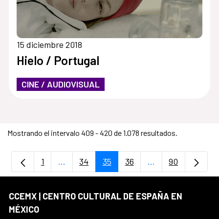
15 diciembre 2018
Hielo / Portugal
CINE / AUDIOVISUAL
Mostrando el intervalo 409 - 420 de 1.078 resultados.
1
...
34
35
36
...
90
Página
Páginas intermedias Use TAB para despla
Página
Página
Página
Páginas intermedi
Página
CCEMX | CENTRO CULTURAL DE ESPAÑA EN
MÉXICO