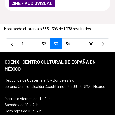
CINE / AUDIOVISUAL
Mostrando el intervalo 385 - 396 de 1.078 resultados.
1
...
32
33
34
...
90
Página
Páginas intermedias Use TAB para despla
Página
Página
Página
Páginas intermedi
Página
CCEMX | CENTRO CULTURAL DE ESPAÑA EN
MÉXICO
República de Guatemala 18 - Donceles 97,
colonia Centro, alcaldía Cuauhtémoc, 06010, CDMX., México
Martes a viernes de 11 a 21 h.
Sábados de 10 a 21 h.
Domingos de 10 a 17 h.