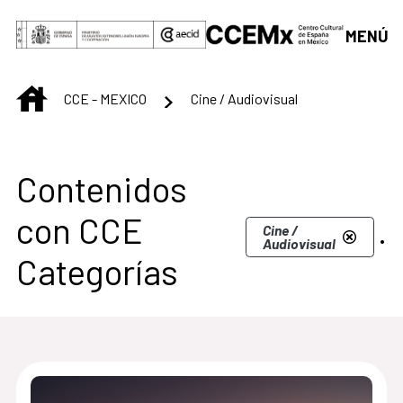
Saltar al contenido principal
MENÚ
INICIO
CCE - MEXICO
Cine / Audiovisual
Centro Cultural de M
Contenidos
con CCE
.
Cine /
Audiovisual
Categorías