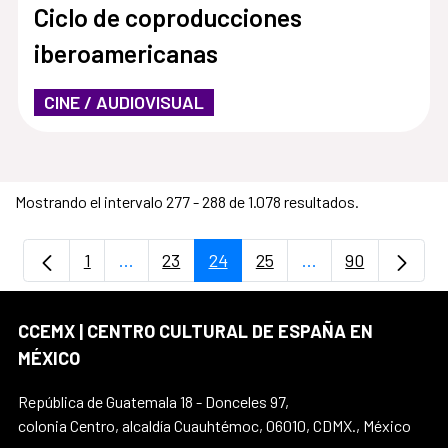
Ciclo de coproducciones
iberoamericanas
CINE / AUDIOVISUAL
Mostrando el intervalo 277 - 288 de 1.078 resultados.
1
...
23
24
25
...
90
Página
Páginas intermedias Use TAB para despla
Página
Página
Página
Páginas intermedi
Página
CCEMX | CENTRO CULTURAL DE ESPAÑA EN
MÉXICO
República de Guatemala 18 - Donceles 97,
colonia Centro, alcaldía Cuauhtémoc, 06010, CDMX., México