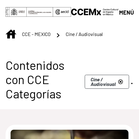
Saltar al contenido principal
MENÚ
INICIO
CCE - MEXICO
Cine / Audiovisual
Centro Cultural de M
Contenidos
con CCE
.
Cine /
Audiovisual
Categorías