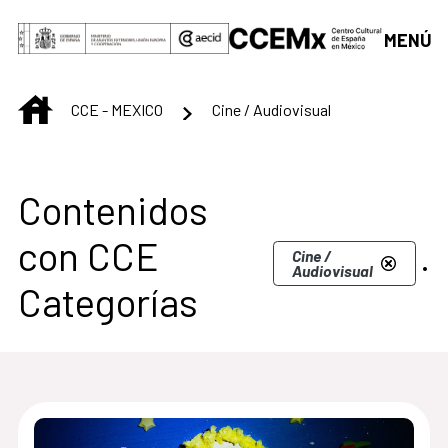
Saltar al contenido principal
MENÚ
INICIO
CCE - MEXICO
Cine / Audiovisual
Centro Cultural de M
Contenidos
con CCE
.
Cine /
Audiovisual
Categorías