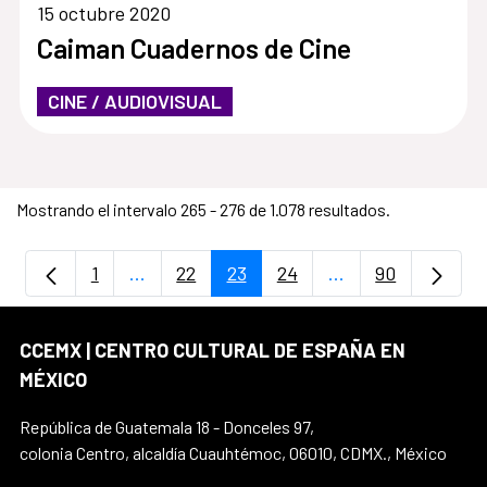
15 octubre 2020
Caiman Cuadernos de Cine
CINE / AUDIOVISUAL
Mostrando el intervalo 265 - 276 de 1.078 resultados.
1
...
22
23
24
...
90
Página
Páginas intermedias Use TAB para despla
Página
Página
Página
Páginas intermedi
Página
CCEMX | CENTRO CULTURAL DE ESPAÑA EN
MÉXICO
República de Guatemala 18 - Donceles 97,
colonia Centro, alcaldía Cuauhtémoc, 06010, CDMX., México