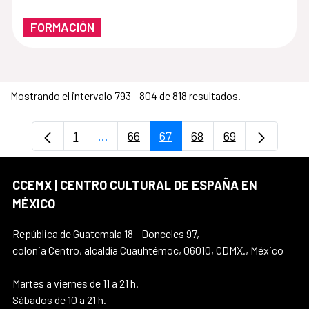
FORMACIÓN
Mostrando el intervalo 793 - 804 de 818 resultados.
1
...
66
67
68
69
Página
Páginas intermedias Use TAB para desp
Página
Página
Página
Página
CCEMX | CENTRO CULTURAL DE ESPAÑA EN
MÉXICO
República de Guatemala 18 - Donceles 97,
colonia Centro, alcaldía Cuauhtémoc, 06010, CDMX., México
Martes a viernes de 11 a 21 h.
Sábados de 10 a 21 h.