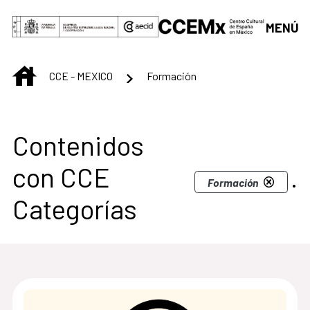
Saltar al contenido principal
MENÚ
INICIO
CCE - MEXICO
Formación
Centro Cultural de M
Contenidos
con CCE
.
Formación
Categorías