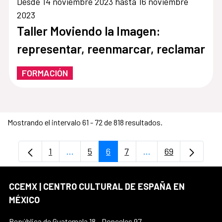
Desde 14 noviembre 2023 hasta 16 noviembre
2023
Taller Moviendo la Imagen:
representar, reenmarcar, reclamar
FORMACIÓN
Mostrando el intervalo 61 - 72 de 818 resultados.
1
...
5
6
7
...
69
Página
Páginas intermedias Use TAB para despl
Página
Página
Página
Páginas intermedia
Página
CCEMX | CENTRO CULTURAL DE ESPAÑA EN
MÉXICO
República de Guatemala 18 - Donceles 97,