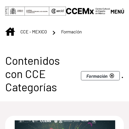
Saltar al contenido principal
MENÚ
INICIO
CCE - MEXICO
Formación
Centro Cultural de M
Contenidos
con CCE
.
Formación
Categorías