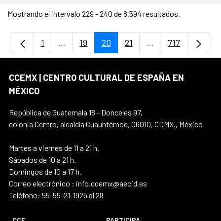
Mostrando el intervalo 229 - 240 de 8.594 resultados.
1
...
19
20
21
...
717
Página
Páginas intermedias Use TAB para desplaz
Página
Página
Página
Páginas intermedi
Página
CCEMX | CENTRO CULTURAL DE ESPAÑA EN
MÉXICO
República de Guatemala 18 - Donceles 97,
colonia Centro, alcaldía Cuauhtémoc, 06010, CDMX., México
Martes a viernes de 11 a 21 h.
Sábados de 10 a 21 h.
Domingos de 10 a 17 h.
Correo electrónico : info.ccemx@aecid.es
Teléfono: 55-55-21-1925 al 28
CCE
PARTICIPA