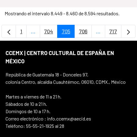
Mostrando el intervalo 8.449 - 8.460 de 8.594 resultados.
1
...
704
705
706
...
717
Página
Páginas intermedias Use TAB para desplazar
Página
Página
Página
Páginas interme
Página
CCEMX | CENTRO CULTURAL DE ESPAÑA EN
MÉXICO
República de Guatemala 18 - Donceles 97,
colonia Centro, alcaldía Cuauhtémoc, 06010, CDMX., México
Martes a viernes de 11 a 21 h.
Sábados de 10 a 21 h.
Domingos de 10 a 17 h.
Correo electrónico : info.ccemx@aecid.es
Teléfono: 55-55-21-1925 al 28