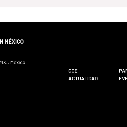
EN MÉXICO
DMX., México
CCE
PA
ACTUALIDAD
EV