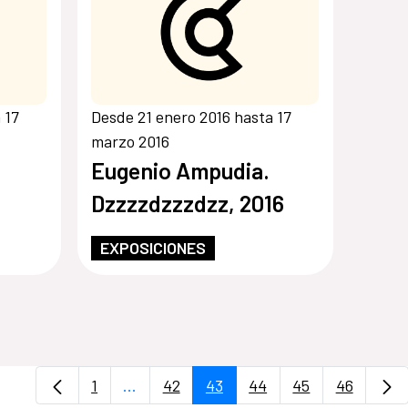
 17
Desde 21 enero 2016 hasta 17
marzo 2016
Eugenio Ampudia.
Dzzzzdzzzdzz, 2016
EXPOSICIONES
1
...
42
43
44
45
46
Página
Páginas intermedias Use TAB para desp
Página
Página
Página
Página
Página