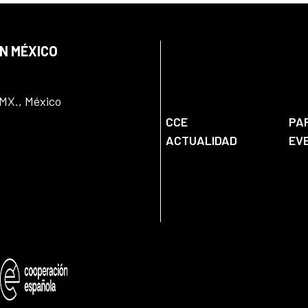
EN MÉXICO
DMX., México
CCE
PA
ACTUALIDAD
EV