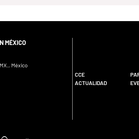
EN MÉXICO
DMX., México
CCE
PA
ACTUALIDAD
EV