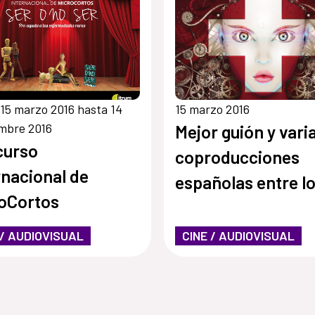
15 marzo 2016 hasta 14
15 marzo 2016
mbre 2016
Mejor guión y vari
curso
coproducciones
rnacional de
españolas entre l
oCortos
premiados en el F
 / AUDIOVISUAL
CINE / AUDIOVISUAL