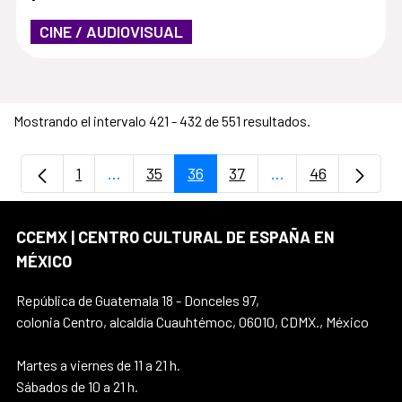
CINE / AUDIOVISUAL
Mostrando el intervalo 421 - 432 de 551 resultados.
1
...
35
36
37
...
46
Página
Páginas intermedias Use TAB para despla
Página
Página
Página
Páginas intermedi
Página
CCEMX | CENTRO CULTURAL DE ESPAÑA EN
MÉXICO
República de Guatemala 18 - Donceles 97,
colonia Centro, alcaldía Cuauhtémoc, 06010, CDMX., México
Martes a viernes de 11 a 21 h.
Sábados de 10 a 21 h.