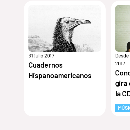
31 julio 2017
Desde 
2017
Cuadernos
Conc
Hispanoamericanos
gira
la C
MÚSI