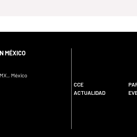
EN MÉXICO
DMX., México
CCE
PA
ACTUALIDAD
EV