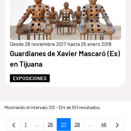
Desde 28 noviembre 2017 hasta 25 enero 2018
Guardianes de Xavier Mascaró (Es)
en Tijuana
EXPOSICIONES
Mostrando el intervalo 313 - 324 de 551 resultados.
1
...
26
27
28
...
46
Página
Páginas intermedias Use TAB para despla
Página
Página
Página
Páginas intermedi
Página