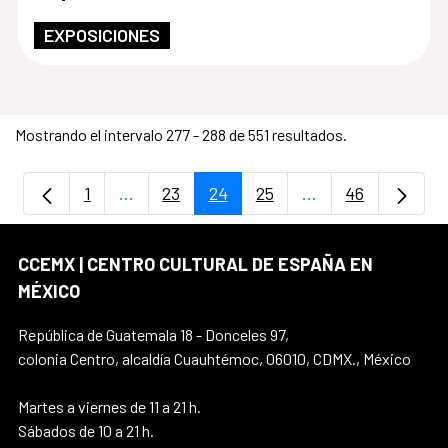
EXPOSICIONES
Mostrando el intervalo 277 - 288 de 551 resultados.
1
...
23
24
25
...
46
Página
Páginas intermedias Use TAB para despla
Página
Página
Página
Páginas intermedi
Página
CCEMX | CENTRO CULTURAL DE ESPAÑA EN
MÉXICO
República de Guatemala 18 - Donceles 97,
colonia Centro, alcaldía Cuauhtémoc, 06010, CDMX., México
Martes a viernes de 11 a 21 h.
Sábados de 10 a 21 h.