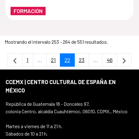
FORMACIÓN
Mostrando el intervalo 253 - 264 de 551 resultados.
1
...
21
22
23
...
46
Página
Páginas intermedias Use TAB para despla
Página
Página
Página
Páginas intermedi
Página
CCEMX | CENTRO CULTURAL DE ESPAÑA EN
MÉXICO
República de Guatemala 18 - Donceles 97,
colonia Centro, alcaldía Cuauhtémoc, 06010, CDMX., México
Martes a viernes de 11 a 21 h.
Sábados de 10 a 21 h.