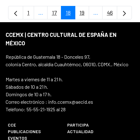
1
...
17
18
19
...
46
Página
Páginas intermedias Use TAB para despla
Página
Página
Página
Páginas intermedi
Página
CCEMX | CENTRO CULTURAL DE ESPAÑA EN
MÉXICO
República de Guatemala 18 - Donceles 97,
colonia Centro, alcaldía Cuauhtémoc, 06010, CDMX., México
Martes a viernes de 11 a 21 h.
Sábados de 10 a 21 h.
Domingos de 10 a 17 h.
Correo electrónico : info.ccemx@aecid.es
Teléfono: 55-55-21-1925 al 28
CCE
PARTICIPA
PUBLICACIONES
ACTUALIDAD
EVENTOS