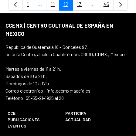
1
...
11
12
13
...
46
Página
Páginas intermedias Use TAB para despla
Página
Página
Página
Páginas intermedi
Página
CCEMX | CENTRO CULTURAL DE ESPAÑA EN
MÉXICO
República de Guatemala 18 - Donceles 97,
colonia Centro, alcaldía Cuauhtémoc, 06010, CDMX., México
Martes a viernes de 11 a 21 h.
Sábados de 10 a 21 h.
Domingos de 10 a 17 h.
Correo electrónico : info.ccemx@aecid.es
Teléfono: 55-55-21-1925 al 28
CCE
PARTICIPA
PUBLICACIONES
ACTUALIDAD
EVENTOS