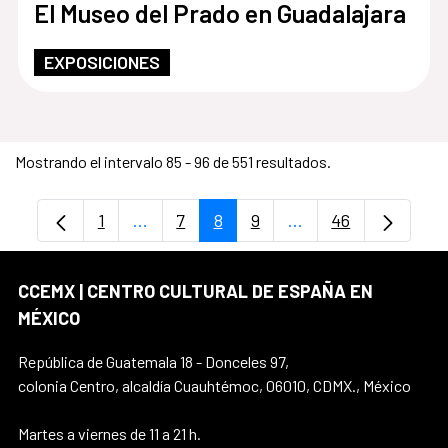
El Museo del Prado en Guadalajara
EXPOSICIONES
Mostrando el intervalo 85 - 96 de 551 resultados.
1
...
7
8
9
...
46
Página
Páginas intermedias Use TAB para despl
Página
Página
Página
Páginas intermedias
Página
CCEMX | CENTRO CULTURAL DE ESPAÑA EN
MÉXICO
República de Guatemala 18 - Donceles 97,
colonia Centro, alcaldía Cuauhtémoc, 06010, CDMX., México
Martes a viernes de 11 a 21 h.