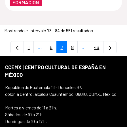
FORMACIÓN
Mostrando el intervalo 73 - 84 de 551 resultados.
1
...
6
7
8
...
46
Página
Páginas intermedias Use TAB para despl
Página
Página
Página
Páginas intermedias
Página
CCEMX | CENTRO CULTURAL DE ESPAÑA EN
MÉXICO
República de Guatemala 18 - Donceles 97,
colonia Centro, alcaldía Cuauhtémoc, 06010, CDMX., México
Martes a viernes de 11 a 21 h.
Sábados de 10 a 21 h.
Domingos de 10 a 17 h.