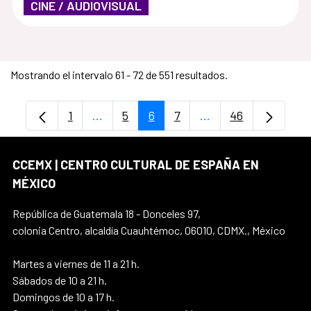
CINE / AUDIOVISUAL
Mostrando el intervalo 61 - 72 de 551 resultados.
1
...
5
6
7
...
46
Página
Páginas intermedias Use TAB para despl
Página
Página
Página
Páginas intermedias
Página
CCEMX | CENTRO CULTURAL DE ESPAÑA EN
MÉXICO
República de Guatemala 18 - Donceles 97,
colonia Centro, alcaldía Cuauhtémoc, 06010, CDMX., México
Martes a viernes de 11 a 21 h.
Sábados de 10 a 21 h.
Domingos de 10 a 17 h.