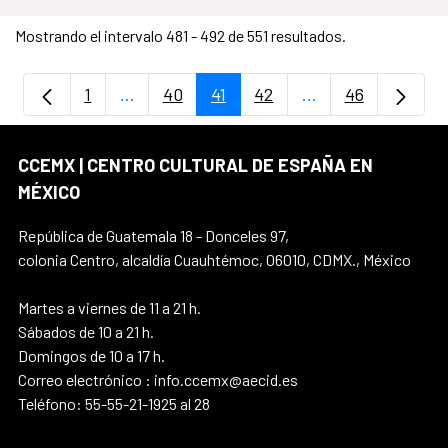
Mostrando el intervalo 481 - 492 de 551 resultados.
1
...
40
41
42
...
46
Página
Páginas intermedias Use TAB para despla
Página
Página
Página
Páginas intermedi
Página
CCEMX | CENTRO CULTURAL DE ESPAÑA EN
MÉXICO
República de Guatemala 18 - Donceles 97,
colonia Centro, alcaldía Cuauhtémoc, 06010, CDMX., México
Martes a viernes de 11 a 21 h.
Sábados de 10 a 21 h.
Domingos de 10 a 17 h.
Correo electrónico : info.ccemx@aecid.es
Teléfono: 55-55-21-1925 al 28