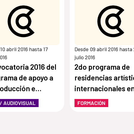
10 abril 2016 hasta 17
Desde 09 abril 2016 hasta
2016
julio 2016
ocatoria 2016 del
2do programa de
rama de apoyo a
residencias artíst
roducción e
internacionales en
stigación en Arte y
Escuela de Arte
 / AUDIOVISUAL
FORMACIÓN
ios
Talavera