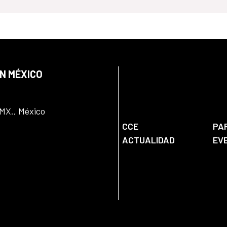
EN MÉXICO
DMX., México
CCE
PA
ACTUALIDAD
EV