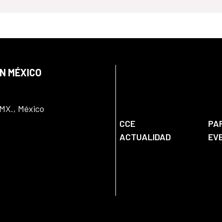
EN MÉXICO
DMX., México
CCE
PA
ACTUALIDAD
EV