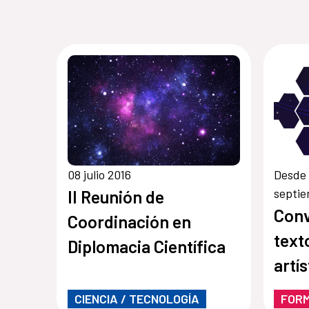
08 julio 2016
Desde 
septie
II Reunión de
Conv
Coordinación en
text
Diplomacia Científica
artís
nuev
CIENCIA / TECNOLOGÍA
FOR