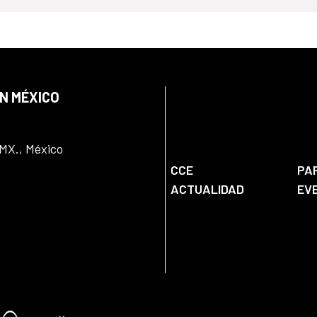
EN MÉXICO
DMX., México
CCE
PA
ACTUALIDAD
EV