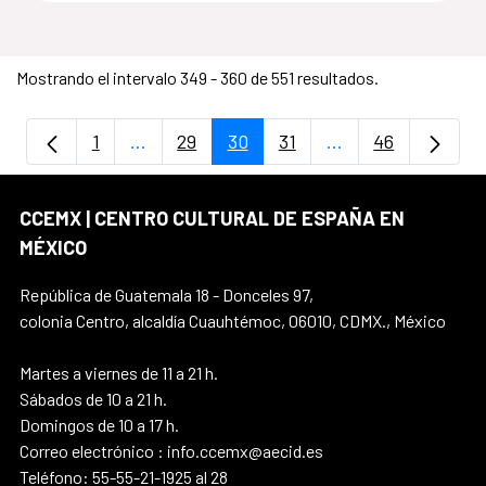
Mostrando el intervalo 349 - 360 de 551 resultados.
1
...
29
30
31
...
46
Página
Páginas intermedias Use TAB para despla
Página
Página
Página
Páginas intermedi
Página
CCEMX | CENTRO CULTURAL DE ESPAÑA EN
MÉXICO
República de Guatemala 18 - Donceles 97,
colonia Centro, alcaldía Cuauhtémoc, 06010, CDMX., México
Martes a viernes de 11 a 21 h.
Sábados de 10 a 21 h.
Domingos de 10 a 17 h.
Correo electrónico : info.ccemx@aecid.es
Teléfono: 55-55-21-1925 al 28