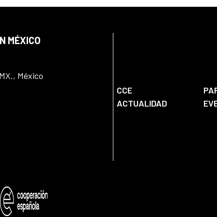
EN MÉXICO
DMX., México
CCE
PA
ACTUALIDAD
EV