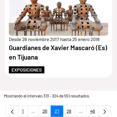
Desde 28 noviembre 2017 hasta 25 enero 2018
Guardianes de Xavier Mascaró (Es)
en Tijuana
EXPOSICIONES
Mostrando el intervalo 313 - 324 de 551 resultados.
1
...
26
27
28
...
46
Página
Páginas intermedias Use TAB para despla
Página
Página
Página
Páginas intermedi
Página