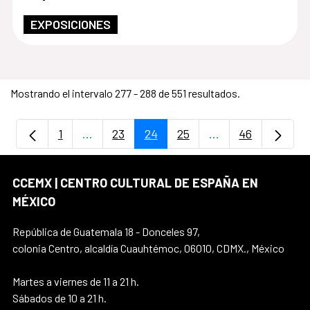
EXPOSICIONES
Mostrando el intervalo 277 - 288 de 551 resultados.
1
...
23
24
25
...
46
Página
Páginas intermedias Use TAB para despla
Página
Página
Página
Páginas intermedi
Página
CCEMX | CENTRO CULTURAL DE ESPAÑA EN
MÉXICO
República de Guatemala 18 - Donceles 97,
colonia Centro, alcaldía Cuauhtémoc, 06010, CDMX., México
Martes a viernes de 11 a 21 h.
Sábados de 10 a 21 h.