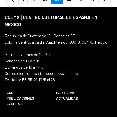
Página
Páginas intermedias Use TAB para despla
Página
Página
Página
Páginas intermedi
Página
CCEMX | CENTRO CULTURAL DE ESPAÑA EN
MÉXICO
República de Guatemala 18 - Donceles 97,
colonia Centro, alcaldía Cuauhtémoc, 06010, CDMX., México
Martes a viernes de 11 a 21 h.
Sábados de 10 a 21 h.
Domingos de 10 a 17 h.
Correo electrónico : info.ccemx@aecid.es
Teléfono: 55-55-21-1925 al 28
CCE
PARTICIPA
PUBLICACIONES
ACTUALIDAD
EVENTOS