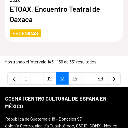
ETOAX. Encuentro Teatral de
Oaxaca
ESCÉNICAS
Mostrando el intervalo 145 - 156 de 551 resultados.
1
...
12
13
14
...
46
Página
Páginas intermedias Use TAB para despla
Página
Página
Página
Páginas intermedi
Página
CCEMX | CENTRO CULTURAL DE ESPAÑA EN
MÉXICO
República de Guatemala 18 - Donceles 97,
colonia Centro, alcaldía Cuauhtémoc, 06010, CDMX., México