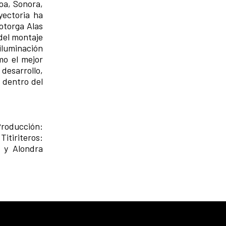
oa, Sonora,
yectoria ha
otorga Alas
 del montaje
iluminación
mo el mejor
desarrollo,
 dentro del
 Producción:
itiriteros:
 y Alondra