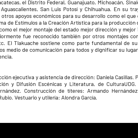
catecas, el Distrito Federal, Guanajuato, Michoacán, Sinal
 Aguascalientes, San Luis Potosí y Chihuahua. En su tra
 otros apoyos económicos para su desarrollo como el que 
rama de Estímulos a la Creación Artística para la producción
como el mejor montaje del estado mejor dirección y mejor 
riormente fue reconocido también por otros montajes co
etc. El Tlakuache sostiene como parte fundamental de su 
sos medio de comunicación para todos y dignificar su lugar
encia.
ión ejecutiva y asistencia de dirección: Daniela Casillas.
ión y Difusión Escénicas y Literatura, de CulturaUDG. T
Hernández. Construcción de títeres: Armando Hernández
ubio. Vestuario y utilería: Alondra García.