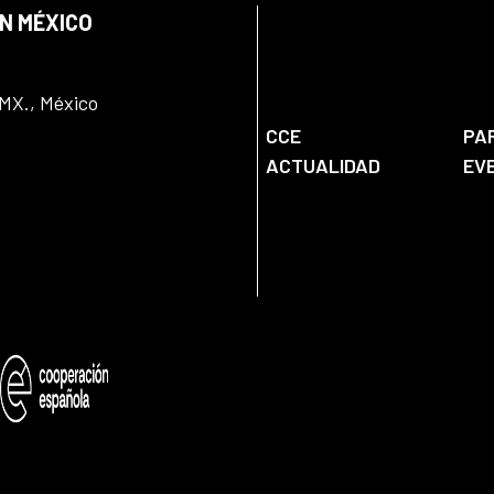
EN MÉXICO
DMX., México
CCE
PA
ACTUALIDAD
EV