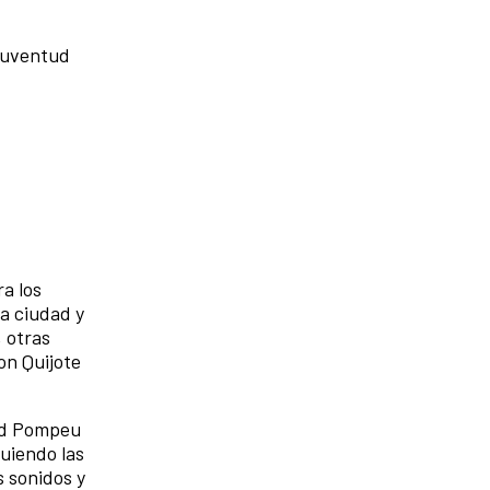
 juventud
a los
a ciudad y
, otras
on Quijote
dad Pompeu
guiendo las
s sonidos y