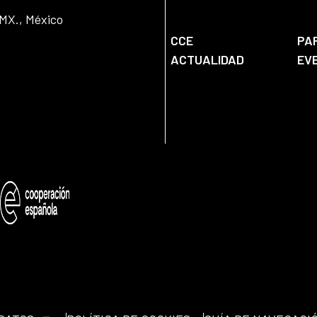
DMX., México
CCE
PA
ACTUALIDAD
EV