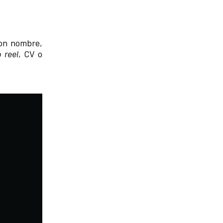
con nombre,
 reel
, CV o