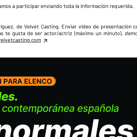
itamos a participar enviando toda la información requerida.
íguez, de Velvet Casting. Enviar video de presentación 
ás te gusta de ser actor/actriz (máximo un minuto),
demo
velvetcasting.com