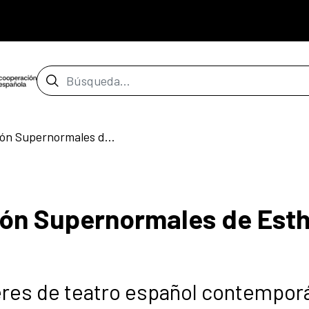
Barra de búsqueda
Convocatoria audición Supernormales de Esther F. Carrodeguas
ón Supernormales de Esth
res de teatro español contempor