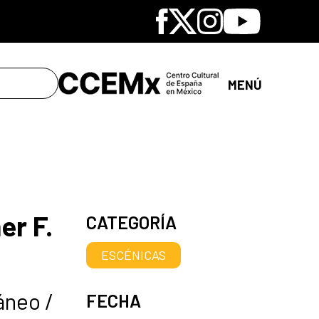
Facebook
X
Instagram
Youtube
MENÚ
er F.
CATEGORÍA
ESCÉNICAS
áneo /
FECHA