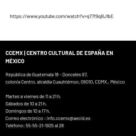
https://www.youtube.com/watch?v=q77f9qBJ1bE
CCEMX | CENTRO CULTURAL DE ESPAÑA EN
MÉXICO
República de Guatemala 18 - Donceles 97,
colonia Centro, alcaldía Cuauhtémoc, 06010, CDMX., México
Martes a viernes de 11 a 21 h.
Sábados de 10 a 21 h.
Domingos de 10 a 17 h.
Correo electrónico : info.ccemx@aecid.es
Teléfono: 55-55-21-1925 al 28