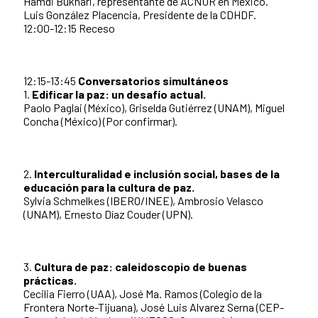
Hamdi Bukhari, representante de ACNUR en México.
Luis González Placencia, Presidente de la CDHDF.
12:00-12:15 Receso
12:15-13:45
Conversatorios simultáneos
1.
Edificar la paz: un desafío actual.
Paolo Paglai (México), Griselda Gutiérrez (UNAM), Miguel
Concha (México) (Por confirmar).
2.
Interculturalidad e inclusión social, bases de la
educación para la cultura de paz.
Sylvia Schmelkes (IBERO/INEE), Ambrosio Velasco
(UNAM), Ernesto Díaz Couder (UPN).
3.
Cultura de paz: caleidoscopio de buenas
prácticas.
Cecilia Fierro (UAA), José Ma. Ramos (Colegio de la
Frontera Norte-Tijuana), José Luis Alvarez Serna (CEP-