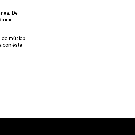
ánea. De
irigió
s de música
a con éste