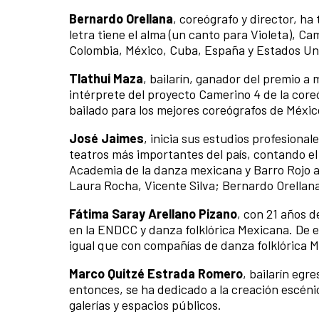
Bernardo Orellana
, coreógrafo y director, h
letra tiene el alma (un canto para Violeta), Ca
Colombia, México, Cuba, España y Estados Un
Tlathui Maza
, bailarín, ganador del premio a
intérprete del proyecto Camerino 4 de la cor
bailado para los mejores coreógrafos de Méxic
José Jaimes
, inicia sus estudios profesiona
teatros más importantes del país, contando el
Academia de la danza mexicana y Barro Rojo 
Laura Rocha, Vicente Silva; Bernardo Orellan
Fá
tima Saray Arellano Pizano
, con 21 años 
en la ENDCC y danza folklórica Mexicana. De 
igual que con compañías de danza folklórica 
Marco Quitzé Estrada Romero
, bailarín eg
entonces, se ha dedicado a la creación escéni
galerías y espacios públicos.