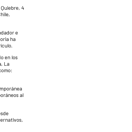
 Quiebre, 4
hile,
undador e
oria ha
ículo.
o en los
a, La
 como:
temporánea
poráneos al
esde
ternativos,