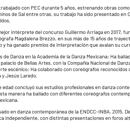
a trabajado con PEC durante 5 años, estrenando obras como
minos de Sal entre otras, su trabajo ha sido presentado en C
idos.
 mejor intérprete del concurso Guillermo Arriaga en 2017, f
eógrafa Magdalena Brezzo, en sus más de 15 años de trayect
o y ha ganado premios de interpretación que avalan su curr
les de Danza en la Academia de la Danza Mexicana; Ha bailad
 palacio de Bellas Artes, con la Compañía Nacional de Danz
arte escénico; Ha colaborado con coreógrafos reconocidos
a y Jesús Laredo.
de edad concluyó sus estudios profesionales en danza con
esta manera ha bailado con diferentes coreógrafos contem
Mexicana.
resado en danza contemporánea de la ENDCC-INBA, 2015. D
ca independiente, con distintas presentaciones en foros al