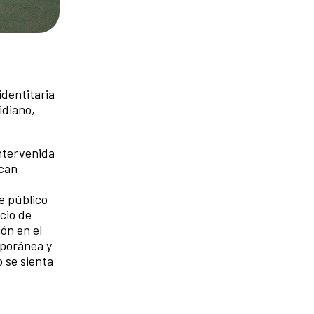
identitaria
idiano,
intervenida
scan
e público
cio de
ión en el
mporánea y
o se sienta