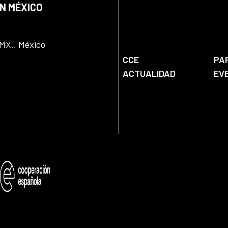
EN MÉXICO
DMX., México
CCE
PA
ACTUALIDAD
EV