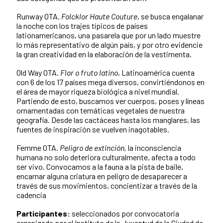
Runway OTA.
Folcklor Haute Couture
, se busca engalanar
la noche con los trajes típicos de países
lationamericanos, una pasarela que por un lado muestre
lo más representativo de algún país, y por otro evidencie
la gran creatividad en la elaboración de la vestimenta.
Old Way OTA.
Flor o fruto latino
, Latinoamérica cuenta
con 6 de los 17 países mega diversos, convirtiéndonos en
el área de mayor riqueza biológica a nivel mundial.
Partiendo de esto, buscamos ver cuerpos, poses y líneas
ornamentadas con temáticas vegetales de nuestra
geografía. Desde las cactáceas hasta los manglares, las
fuentes de inspiración se vuelven inagotables.
Femme OTA.
Peligro de extinción,
la inconsciencia
humana no solo deteriora culturalmente, afecta a todo
ser vivo. Convocamos a la fauna a la pista de baile,
encarnar alguna criatura en peligro de desaparecer a
través de sus movimientos, concientizar a través de la
cadencia
Participantes:
seleccionados por convocatoria
organizada por el Instituto de la Juventud de la Ciudad de