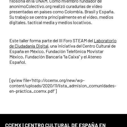
filosofía en la UNAM. Como miembro fundador de
anonimoColectivo.org realizó curadurías de video
presentadas en países como Colombia, Brasil y España.
Su trabajo se centra principalmente en el video, medios
digitales, tactical media y medios locativos.
Este taller forma parte del III Foro STEAM del
Laboratorio
de Ciudadanía Digital
, una iniciativa del Centro Cultural de
España en México, Fundación Telefónica Movistar
México, Fundación Bancaria “la Caixa” y el Ateneo
Español.
[gview file='http://ccemx.org/new/wp-
content/uploads/2020/11/lista_admision_comunidades-
en-práctica_ccemx.pdf']
CCEMX | CENTRO CULTURAL DE ESPAÑA EN