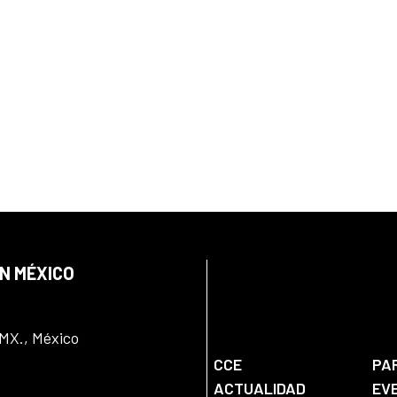
EN MÉXICO
DMX., México
CCE
PA
ACTUALIDAD
EV