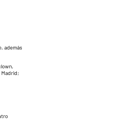
o
, además
clown,
, Madrid;
atro