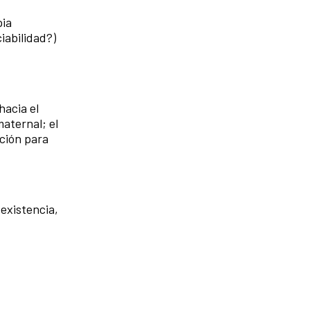
pia
iabilidad?)
hacia el
maternal; el
cción para
 existencia,