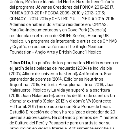
Unidos, México e Irlanda del Norte. Ha sido beneficiario
del programa Jóvenes Creadores del FONCA 2016‐2017,
FONCA 2010‐2011; PECDA 2009‐ 2010 y 2012‐ 2013;
CONACYT 2013‐2015 y CENTRO MULTIMEDIA 2014‐2015.
Además de haber sido artista residente en: CMMAS,
Maraika‐Indocumentados y en Cove Park (Escocía)
residencia en el marco de SHUM: Seeing, Hearing UK
Mexico, un programa de intercambio artístico de CMMAS
y Cryptic, en colaboración con The Anglo Mexican
Foundation - Anglo Arts y British Council Mexico.
Tilsa Otta
, ha publicado los poemarios Mi niña veneno en
el jardín de las baladas del recuerdo (2004) e Indivisible
(2007, Album del universo bakterial), Antimateria. Gran
generador de poemas (2014, Ediciones Neutrinos,
Argentina; 2015, Editorial Pesopluma, Lima; 2016, Juan
Malasuerte, México) y La vida ya superó a la escritura
(2018, Juan Malasuerte), además del libro de cuentos Un
ejemplar extraño (Solar, 2012) y el cómic VA (Contexto
Editorial, 2017) en co autoría con Rita Ponce de León.
Estudió Dirección de cine y ha realizado alrededor de 20
piezas audiovisuales. Ha obtenido premios del Ministerio
de Cultura del Perú y Pasaporte para un artista por su
producción en video y literaria. Actualmente escribe su