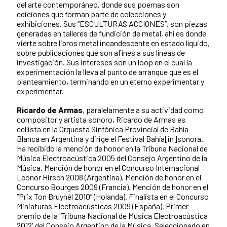
del arte contemporáneo, donde sus poemas son
ediciones que forman parte de colecciones y
exhibiciones. Sus “ESCULTURAS ACCIONES”, son piezas
generadas en talleres de fundición de metal, ahí es donde
vierte sobre libros metal incandescente en estado líquido,
sobre publicaciones que son afines a sus líneas de
investigación. Sus intereses son un loop en el cual la
experimentación la lleva al punto de arranque que es el
planteamiento, terminando en un eterno experimentar y
experimentar.
Ricardo de Armas
, paralelamente a su actividad como
compositor y artista sonoro, Ricardo de Armas es
cellista en la Orquesta Sinfónica Provincial de Bahía
Blanca en Argentina y dirige el Festival Bahía[in]sonora.
Ha recibido la mención de honor en la Tribuna Nacional de
Música Electroacústica 2005 del Consejo Argentino de la
Música. Mención de honor en el Concurso Internacional
Leonor Hirsch 2008 (Argentina). Mención de honor en el
Concurso Bourges 2009 (Francia). Mención de honor en el
“Prix Ton Bruynèl 2010” (Holanda). Finalista en el Concurso
Miniaturas Electroacústicas 2009 (España). Primer
premio de la 'Tribuna Nacional de Música Electroacústica
2012' del Consejo Argentino de la Música. Seleccionado en