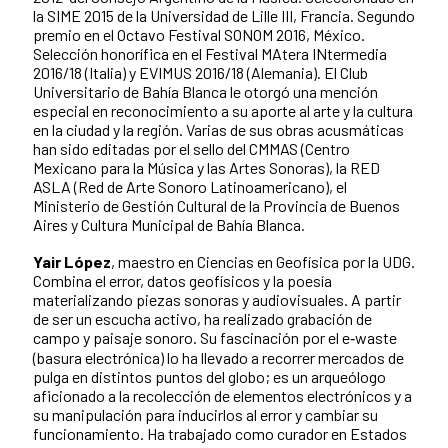
la SIME 2015 de la Universidad de Lille III, Francia. Segundo
premio en el Octavo Festival SONOM 2016, México.
Selección honorífica en el Festival MAtera INtermedia
2016/18 (Italia) y EVIMUS 2016/18 (Alemania). El Club
Universitario de Bahía Blanca le otorgó una mención
especial en reconocimiento a su aporte al arte y la cultura
en la ciudad y la región. Varias de sus obras acusmáticas
han sido editadas por el sello del CMMAS (Centro
Mexicano para la Música y las Artes Sonoras), la RED
ASLA (Red de Arte Sonoro Latinoamericano), el
Ministerio de Gestión Cultural de la Provincia de Buenos
Aires y Cultura Municipal de Bahía Blanca.
Yair López
, maestro en Ciencias en Geofísica por la UDG.
Combina el error, datos geofísicos y la poesía
materializando piezas sonoras y audiovisuales. A partir
de ser un escucha activo, ha realizado grabación de
campo y paisaje sonoro. Su fascinación por el e‐waste
(basura electrónica) lo ha llevado a recorrer mercados de
pulga en distintos puntos del globo; es un arqueólogo
aficionado a la recolección de elementos electrónicos y a
su manipulación para inducirlos al error y cambiar su
funcionamiento. Ha trabajado como curador en Estados