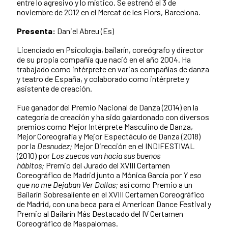
entre lo agresivo y lo místico. Se estrenó el 3 de
noviembre de 2012 en el Mercat de les Flors, Barcelona.
Presenta:
Daniel Abreu (Es)
Licenciado en Psicología, bailarín, coreógrafo y director
de su propia compañía que nació en el año 2004. Ha
trabajado como intérprete en varias compañías de danza
y teatro de España, y colaborado como intérprete y
asistente de creación.
Fue ganador del Premio Nacional de Danza (2014) en la
categoría de creación y ha sido galardonado con diversos
premios como Mejor Intérprete Masculino de Danza,
Mejor Coreografía y Mejor Espectáculo de Danza (2018)
por la
Desnudez;
Mejor Dirección en el INDIFESTIVAL
(2010) por
Los
z
uecos van hacia sus buenos
hábitos;
Premio del Jurado del XVIII Certamen
Coreográfico de Madrid junto a Mónica García por
Y eso
que no me Dejaban Ver Dallas;
así como Premio a un
Bailarín Sobresaliente en el XVIII Certamen Coreográfico
de Madrid, con una beca para el American Dance Festival y
Premio al Bailarín Más Destacado del IV Certamen
Coreográfico de Maspalomas.