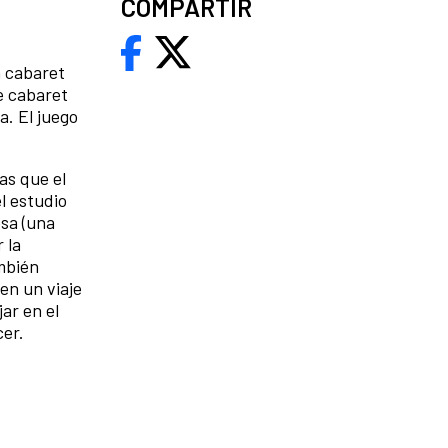
COMPARTIR
n cabaret
de cabaret
a. El juego
as que el
l estudio
esa (una
 la
ambién
en un viaje
ar en el
cer.