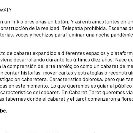
svXfY
n un link o presionas un botón. Y así entramos juntes en u
reconstrucción de la realidad. Telepatía prohibida. Escenas 
storias, voces y hechizos para iluminar una noche pandémic
to de cabaret expandido a diferentes espacios y plataform
 viene desarrollando durante los últimos diez años. Nace de
en la comprensión del arte tarológico como un cabaret de m
 contar historias, mover cartas y estrategias o reconstruir
stigación cabaretera. Característica dolorosa, pero que t
ticas en este momento. Lo que queremos es guiar al público 
 característico del cabaret. En Cabaret Tarot queremos viaj
as tabernas donde el cabaret y el tarot comenzaron a flore
ube
.