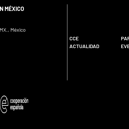
EN MÉXICO
DMX., México
CCE
PA
ACTUALIDAD
EV