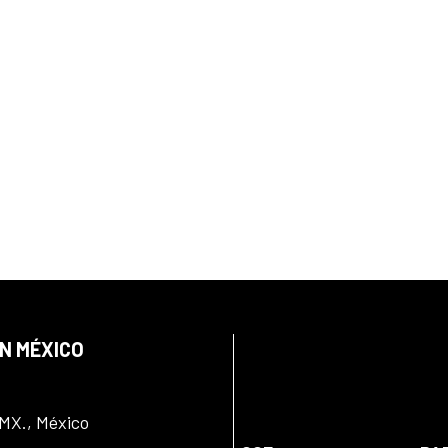
EN MÉXICO
DMX., México