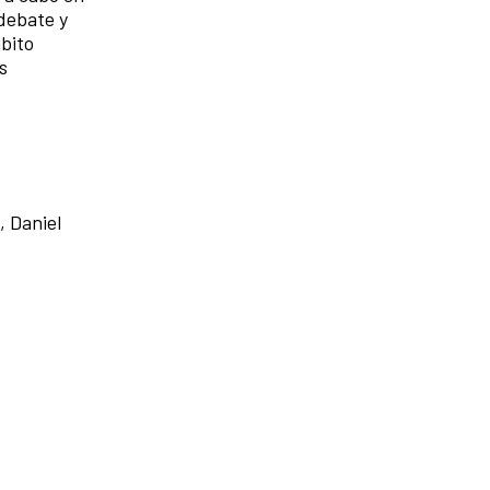
 debate y
bito
s
 Daniel