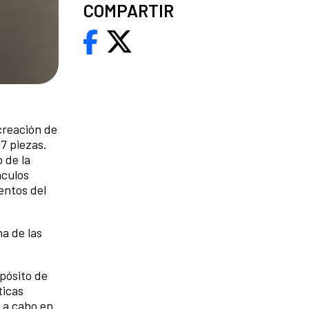
COMPARTIR
creación de
17 piezas.
o de la
nculos
entos del
na de las
pósito de
ticas
ó a cabo en