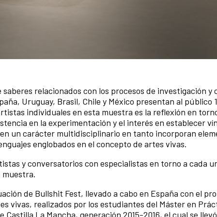
 saberes relacionados con los procesos de investigación y 
spaña, Uruguay, Brasil, Chile y México presentan al público 
artistas individuales en esta muestra es la reflexión en torn
istencia en la experimentación y el interés en establecer ví
nen un carácter multidisciplinario en tanto incorporan elem
lenguajes englobados en el concepto de artes vivas.
tistas y conversatorios con especialistas en torno a cada u
a muestra.
ación de Bullshit Fest, llevado a cabo en España con el pro
es vivas, realizados por los estudiantes del Máster en Prác
e Castilla La Mancha, generación 2015-2016, el cual se llev