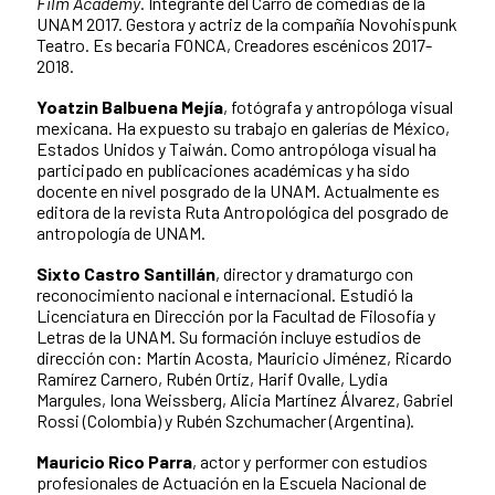
Film Academy
. Integrante del Carro de comedias de la
UNAM 2017. Gestora y actriz de la compañía Novohispunk
Teatro. Es becaria FONCA, Creadores escénicos 2017-
2018.
Yoatzin Balbuena Mejía
, fotógrafa y antropóloga visual
mexicana. Ha expuesto su trabajo en galerías de México,
Estados Unidos y Taiwán. Como antropóloga visual ha
participado en publicaciones académicas y ha sido
docente en nivel posgrado de la UNAM. Actualmente es
editora de la revista Ruta Antropológica del posgrado de
antropología de UNAM.
Sixto Castro Santillán
, director y dramaturgo con
reconocimiento nacional e internacional. Estudió la
Licenciatura en Dirección por la Facultad de Filosofía y
Letras de la UNAM. Su formación incluye estudios de
dirección con: Martín Acosta, Mauricio Jiménez, Ricardo
Ramírez Carnero, Rubén Ortíz, Harif Ovalle, Lydia
Margules, Iona Weissberg, Alicia Martínez Álvarez, Gabriel
Rossi (Colombia) y Rubén Szchumacher (Argentina).
Mauricio Rico Parra
, actor y performer con estudios
profesionales de Actuación en la Escuela Nacional de