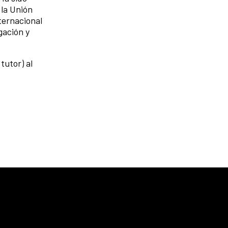
 la Unión
ternacional
gación y
tutor) al