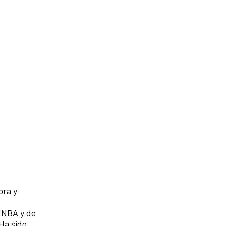
ora y
 INBA y de
Ha sido