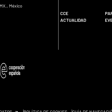
DMX., México
CCE
PA
ACTUALIDAD
EV
 DATOS
POLÍTICA DE COOKIES
GUÍA DE NAVEGACI