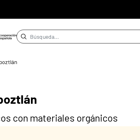
Barra de búsqueda
poztlán
poztlán
cos con materiales orgánicos